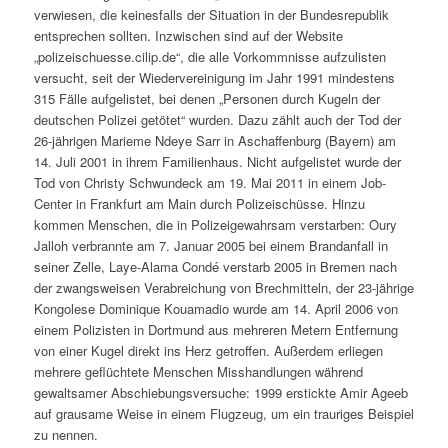
verwiesen, die keinesfalls der Situation in der Bundesrepublik
entsprechen sollten. Inzwischen sind auf der Website
„polizeischuesse.cilip.de“, die alle Vorkommnisse aufzulisten
versucht, seit der Wiedervereinigung im Jahr 1991 mindestens
315 Fälle aufgelistet, bei denen „Personen durch Kugeln der
deutschen Polizei getötet“ wurden. Dazu zählt auch der Tod der
26-jährigen Marieme Ndeye Sarr in Aschaffenburg (Bayern) am
14. Juli 2001 in ihrem Familienhaus. Nicht aufgelistet wurde der
Tod von Christy Schwundeck am 19. Mai 2011 in einem Job-
Center in Frankfurt am Main durch Polizeischüsse. Hinzu
kommen Menschen, die in Polizeigewahrsam verstarben: Oury
Jalloh verbrannte am 7. Januar 2005 bei einem Brandanfall in
seiner Zelle, Laye-Alama Condé verstarb 2005 in Bremen nach
der zwangsweisen Verabreichung von Brechmitteln, der 23-jährige
Kongolese Dominique Kouamadio wurde am 14. April 2006 von
einem Polizisten in Dortmund aus mehreren Metern Entfernung
von einer Kugel direkt ins Herz getroffen. Außerdem erliegen
mehrere geflüchtete Menschen Misshandlungen während
gewaltsamer Abschiebungsversuche: 1999 erstickte Amir Ageeb
auf grausame Weise in einem Flugzeug, um ein trauriges Beispiel
zu nennen.