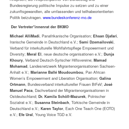
Bundesregierung politische Impulse zu setzen und zu einer
zukunftsgewandten, alle umfassenden und teilhabeorientierten
Politik beizutragen.
www.bundeskonferenz-mo.de
Der Vertreter*innenrat der BKMO
Michael AlliMadi
, Panafrikanische Organisation;
Ehsan Djafari
,
Iranische Gemeinde in Deutschland e.V.;
Sami Dzemailovski
,
Verband für interkulturelle Wohlfahrtspflege Empowerment und
Diversity;
Meral El
, neue deutsche organisationen e.V.;
Dunja
Khoury
, Verband Deutsch-Syrischer Hilfsvereine;
Mamad
Mohamad
, Landesnetzwerk Migrantenorganisationen Sachsen-
Anhalt e.V.;
Marianne Ballé Moudoumbou
, Pan African
Women’s Empowerment and Liberation Organisation;
Galina
Ortmann
, Bundesverband interkultureller Frauen BiFeV;
José
Manuel Paca
, Dachverband der Migrantenorganisationen in
Ostdeutschland;
Dr. Kamila Schöll-Mazurek
, Polnischer
Sozialrat e.V.;
Susanna Steinbach
, Türkische Gemeinde in
Deutschland e.V.;
Karen Taylor
, Each One Teach One (EOTO)
e.V.;
Efe Ural
, Young Voice TGD e.V.