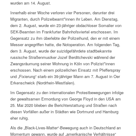
wurden am 14. August.
Innerhalb einer Woche verloren vier Personen, darunter drei
Migranten, durch Polizeibeamt*innen ihr Leben. Am Dienstag,
dem 2. August, wurde ein 23-jähriger obdachloser Somalier von
SEK-Beamten im Frankfurter Bahnhofsviertel erschossen. Im
Gegensatz zu ihm überlebte der Polizeihund, den er mit einem
Messer angegriffen hatte, die Notoperation. Am folgenden Tag,
dem 3. August, wurde der suizidgefährdete stadtbekannte
russische Straßenmusiker Jozef Berditchevski während der
Zwangsräumung seiner Wohnung in Köln von Polizist*innen
erschossen. Nach einem polizeilichen Einsatz mit Pfefferspray
und „Fixierung“ starb ein 39-jähriger Mann am 7. August in Oer
Erkenschwick (Nordrhein-Westfalen).
Im Gegensatz zu den internationalen Protestbewegungen infolge
der gewaltsamen Ermordung von George Floyd in den USA am
25. Mai 2020 blieben die Berichterstattung und Straßen nach
diesen Vorfällen außer in Städten wie Dortmund und Hamburg
eher ruhig.
Als die „Black-Lives-Matter“-Bewegung auch in Deutschland an
Momentum gewann, wurde auf „amerikanische Verhältnisse“