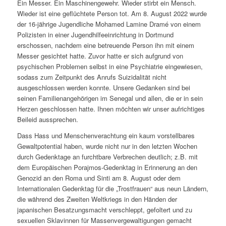
Ein Messer. Ein Maschinengewehr. Wieder stirbt ein Mensch.
Wieder ist eine geflüchtete Person tot. Am 8. August 2022 wurde
der 16-jährige Jugendliche Mohamed Lamine Dramé von einem
Polizisten in einer Jugendhilfeeinrichtung in Dortmund
erschossen, nachdem eine betreuende Person ihn mit einem
Messer gesichtet hatte. Zuvor hatte er sich aufgrund von
psychischen Problemen selbst in eine Psychiatrie eingewiesen,
sodass zum Zeitpunkt des Anrufs Suizidalität nicht
ausgeschlossen werden konnte. Unsere Gedanken sind bei
seinen Familienangehörigen im Senegal und allen, die er in sein
Herzen geschlossen hatte. Ihnen möchten wir unser aufrichtiges
Beileid aussprechen.
Dass Hass und Menschenverachtung ein kaum vorstellbares
Gewaltpotential haben, wurde nicht nur in den letzten Wochen
durch Gedenktage an furchtbare Verbrechen deutlich; z.B. mit
dem Europäischen Porajmos-Gedenktag in Erinnerung an den
Genozid an den Roma und Sinti am 8. August oder dem
Internationalen Gedenktag für die „Trostfrauen“ aus neun Ländern,
die während des Zweiten Weltkriegs in den Händen der
japanischen Besatzungsmacht verschleppt, gefoltert und zu
sexuellen Sklavinnen für Massenvergewaltigungen gemacht