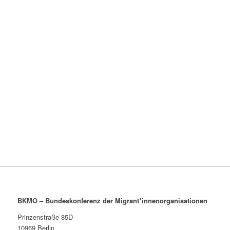
2023
7. BKMO
2022
6. BKMO
2021
5. BKMO
2020
4. BKMO
2019
3. BKMO
2018
2. BKMO
2018
1. BKMO
2017
BKMO – Bundeskonferenz der Migrant*innenorganisationen
Prinzenstraße 85D
10969
Berlin