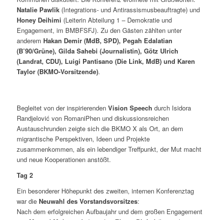
Natalie Pawlik
(Integrations- und Antirassismusbeauftragte) und
Honey Deihimi
(Leiterin Abteilung 1 – Demokratie und
Engagement, im BMBFSFJ). Zu den Gästen zählten unter
anderem
Hakan Demir (MdB, SPD), Pegah Edalatian
(B’90/Grüne), Gilda Sahebi (Journalistin), Götz Ulrich
(Landrat, CDU), Luigi Pantisano (Die Link, MdB) und Karen
Taylor (BKMO-Vorsitzende)
.
Begleitet von der inspirierenden
Vision Speech
durch Isidora
Randjelović von RomaniPhen und diskussionsreichen
Austauschrunden zeigte sich die BKMO X als Ort, an dem
migrantische Perspektiven, Ideen und Projekte
zusammenkommen, als ein lebendiger Treffpunkt, der Mut macht
und neue Kooperationen anstößt.
Tag 2
Ein besonderer Höhepunkt des zweiten, internen Konferenztag
war die
Neuwahl des Vorstandsvorsitzes
:
Nach dem erfolgreichen Aufbaujahr und dem großen Engagement