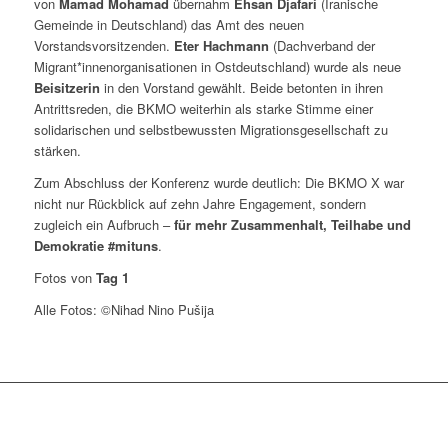
von
Mamad Mohamad
übernahm
Ehsan Djafari
(Iranische
Gemeinde in Deutschland) das Amt des neuen
Vorstandsvorsitzenden.
Eter Hachmann
(Dachverband der
Migrant*innenorganisationen in Ostdeutschland) wurde als neue
Beisitzerin
in den Vorstand gewählt. Beide betonten in ihren
Antrittsreden, die BKMO weiterhin als starke Stimme einer
solidarischen und selbstbewussten Migrationsgesellschaft zu
stärken.
Zum Abschluss der Konferenz wurde deutlich: Die BKMO X war
nicht nur Rückblick auf zehn Jahre Engagement, sondern
zugleich ein Aufbruch –
für mehr Zusammenhalt, Teilhabe und
Demokratie #mituns
.
Fotos von
Tag 1
Alle Fotos: ©Nihad Nino Pušija