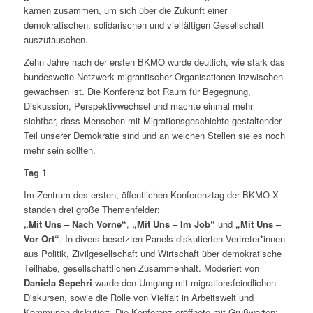
kamen zusammen, um sich über die Zukunft einer
demokratischen, solidarischen und vielfältigen Gesellschaft
auszutauschen.
Zehn Jahre nach der ersten BKMO wurde deutlich, wie stark das
bundesweite Netzwerk migrantischer Organisationen inzwischen
gewachsen ist. Die Konferenz bot Raum für Begegnung,
Diskussion, Perspektivwechsel und machte einmal mehr
sichtbar, dass Menschen mit Migrationsgeschichte gestaltender
Teil unserer Demokratie sind und an welchen Stellen sie es noch
mehr sein sollten.
Tag 1
Im Zentrum des ersten, öffentlichen Konferenztag der BKMO X
standen drei große Themenfelder:
„Mit Uns – Nach Vorne“
,
„Mit Uns – Im Job“
und
„Mit Uns –
Vor Ort“
. In divers besetzten Panels diskutierten Vertreter*innen
aus Politik, Zivilgesellschaft und Wirtschaft über demokratische
Teilhabe, gesellschaftlichen Zusammenhalt. Moderiert von
Daniela Sepehri
wurde den Umgang mit migrationsfeindlichen
Diskursen, sowie die Rolle von Vielfalt in Arbeitswelt und
Kommunen diskutiert. Die Konferenz eröffnete mit Grußworten: