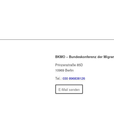
BKMO – Bundeskonferenz der Migran
Prinzenstraße 85D
10969
Berlin
Tel.:
030 896838126
E-Mail senden