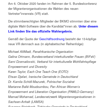
Am 6. Oktober 2020 fanden im Rahmen der 5. Bundeskonferenz
der Migrantenorganisationen die Wahlen des neuen
Vertreter*innenrats (VR) statt.
Die stimmberechtigten Mitglieder der BKMO stimmten über eine
digitale Wahl-Software über die Kandidat*innen ab.
Unter diesem
Link finden Sie das offizielle Wahlergebnis.
Gemäß der Quote der
Geschäftsordnung
besteht der 13-köpfige
neue VR demnach aus (in alphabetischer Reihenfolge):
Michael AlliMadi, Panafrikanische Organisation
Galina Ortmann, Bundesverband interkultureller Frauen (BIFeV)
Sami Dzemailovski, Verband für interkulturelle Wohlfahrtspflege
Empowerment und Diversity
Karen Taylor, Each One Teach One (EOTO)
Ehsan Djafari, Iranische Gemeinde in Deutschland
Dr. Kamila Schöll-Mazurek, Polnischer Sozialrat
Marianne Ballé Moudoumbou, Pan African Women’s
Empowerment and Liberation Organisation (PAWLO-Germany)
Mamad Mohamad, Landesnetzwerk Migrantenorganisationen in
Sachsen-Anhalt (LAMSA)
Susanna Steinbach, Türkische Gemeinde in Deutschland