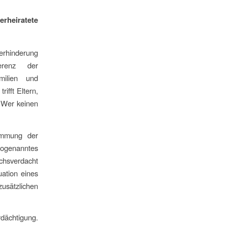
erheiratete
erhinderung
erenz der
milien und
ifft Eltern,
. Wer keinen
timmung der
sogenanntes
uchsverdacht
uation eines
zusätzlichen
rdächtigung.