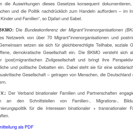
n die Auswirkungen dieses Gesetzes konsequent dokumentieren,
achen und die Politik nachdrücklich zum Handeln auffordern – im In
 Kinder und Familien“, so Djafari und Sabel.
 BKMO:
Die
Bundeskonferenz der Migrant*innenorganisationen (B
es Netzwerk von über 70 Migrant*innenorganisationen und postmi
. Gemeinsam setzen sie sich für gleichberechtigte Teilhabe, soziale G
ffene, demokratische Gesellschaft ein. Die BKMO versteht sich als
 (post)migrantischen Zivilgesellschaft und bringt ihre Perspektiv
tliche und politische Debatten ein. Dabei steht sie für eine solidarisch
uskritische Gesellschaft – getragen von Menschen, die Deutschland 
ern.
V.:
Der Verband binationaler Familien und Partnerschaften engagier
en an den Schnittstellen von Familien-, Migrations-, Bild
inierungspolitik für die Interessen binationaler + transnationaler 
ften.
itteilung als PDF