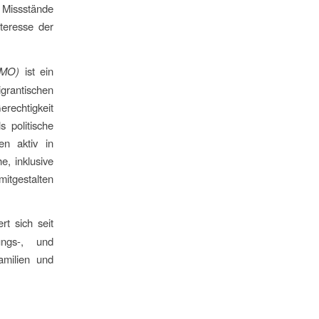
 Missstände
teresse der
KMO)
ist ein
grantischen
erechtigkeit
 politische
en aktiv in
e, inklusive
mitgestalten
t sich seit
ungs-, und
Familien und