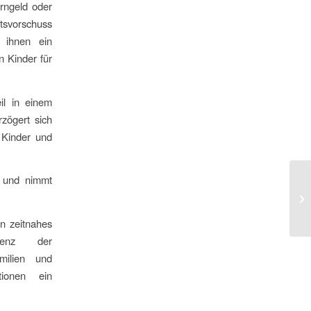
rngeld oder
ltsvorschuss
n ihnen ein
n Kinder für
il in einem
rzögert sich
 Kinder und
h und nimmt
Es
Me
Fl
in zeitnahes
erenz der
milien und
tionen ein