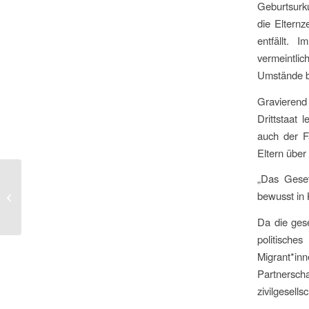
Geburtsurk
die Elternz
entfällt. 
vermeintlic
Umstände bes
Gravierend
Drittstaat 
auch der F
Eltern über
„Das Geset
Wenn der Rechnungshof
bewusst in 
Zivilgesellschaft zerstört: Was der
Fall DSM für uns...
Da die gese
politisc
Migrant*i
Partnersc
zivilgesells