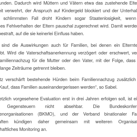
unden. Dadurch wird Müttern und Vätern etwa das zustehende Elte
eit verwehrt, der Anspruch auf Kindergeld blockiert und der Unterha
Im schlimmsten Fall droht Kindern sogar Staatenlosigkeit, wen
hes Fehlverhalten der Eltern pauschal zugerechnet wird. Damit werde
traft, auf die sie keinerlei Einfluss haben.
 sind die Auswirkungen auch für Familien, bei denen ein Elternte
lebt. Wird die Vaterschaftsanerkennung verzögert oder erschwert, ve
amiliennachzug für die Mutter oder den Vater, mit der Folge, dass
 lange Zeiträume getrennt bleiben.
z verschärft bestehende Hürden beim Familiennachzug zusätzlic
Kauf, dass Familien auseinandergerissen werden“, so Sabel.
tzlich vorgesehene Evaluation erst in drei Jahren erfolgen soll, ist e
hes Gegensteuern nicht absehbar. Die Bundeskonf
nnenorganisationen (BKMO), und der Verband binationaler Fa
haften kündigen daher gemeinsam mit weiteren Organisa
chaftliches Monitoring an.