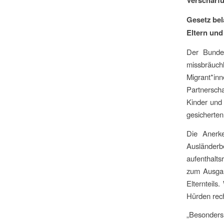
Verschärfu
Gesetz bel
Eltern und
Der Bundes
missbräu
Migrant*i
Partnerscha
Kinder und 
gesicherten
Die Anerke
Ausländerb
aufenthalts
zum Ausgang
Elternteils
Hürden rec
„Besonders 