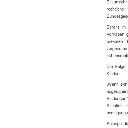
Ein unsicher
rechtlic
Bundesgesch
Bereits im
Vorhaben g
prekären 
vorgenomme
Lebensrealit
Die Folge 
Kinder:
„Wenn sich
abgesicher
Bindungen“,
Situation 
bedingungsl
Solange di