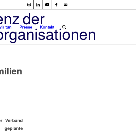
ir tun
Presse
Kontakt
milien
er Verband
n geplante