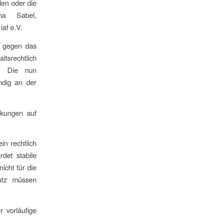
llen oder die
na Sabel,
iaf e.V.
f gegen das
tsrechtlich
n. Die nun
ndig an der
rkungen auf
n rechtlich
det stabile
icht für die
hutz müssen
 vorläufige