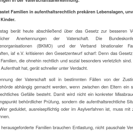
ngen in der Vaterschaftsanerkennung:
astet Familien in aufenthaltsrechtlich prekären Lebenslagen, unv
 Kinder.
tag berät heute abschließend über das Gesetz zur besseren V
chlicher Anerkennungen der Vaterschaft. Die Bundeskonf
nnenorganisationen (BKMO) und der Verband binationaler Fa
ften, iaf e.V. kritisieren den Gesetzentwurf scharf: Denn das Gesetz tr
Familien, die ohnehin rechtlich und sozial besonders verletzlich sind
 Aufenthalt hat, gerät schneller unter Verdacht.
nnung der Vaterschaft soll in bestimmten Fällen von der Zus
ehörde abhängig gemacht werden, wenn zwischen den Eltern ein 
rechtliches Gefälle besteht. Damit wird nicht ein konkreter Missbra
spunkt behördlicher Prüfung, sondern die aufenthaltsrechtliche Sit
. Wer geduldet, ausreisepflichtig oder im Asylverfahren ist, muss mit 
hnen.
herausgeforderte Familien brauchen Entlastung, nicht pauschale Ve