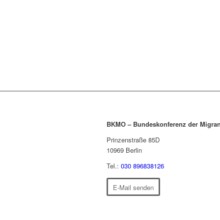
BKMO – Bundeskonferenz der Migran
Prinzenstraße 85D
10969
Berlin
Tel.:
030 896838126
E-Mail senden