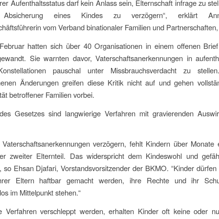
er Aufenthaltsstatus darf kein Anlass sein, Elternschaft infrage zu ste
he Absicherung eines Kindes zu verzögern“, erklärt An
äftsführerin vom Verband binationaler Familien und Partnerschaften, 
 Februar hatten sich über 40 Organisationen in einem offenen Brie
ewandt. Sie warnten davor, Vaterschaftsanerkennungen in aufenthal
Konstellationen pauschal unter Missbrauchsverdacht zu stelle
nen Änderungen greifen diese Kritik nicht auf und gehen vollstä
ät betroffener Familien vorbei.
des Gesetzes sind langwierige Verfahren mit gravierenden Auswi
 Vaterschaftsanerkennungen verzögern, fehlt Kindern über Monate ei
ter zweiter Elternteil. Das widerspricht dem Kindeswohl und gefähr
 so Ehsan Djafari, Vorstandsvorsitzender der BKMO. “Kinder dürfen n
ihrer Eltern haftbar gemacht werden, ihre Rechte und ihr Sc
os im Mittelpunkt stehen.“
e Verfahren verschleppt werden, erhalten Kinder oft keine oder nur