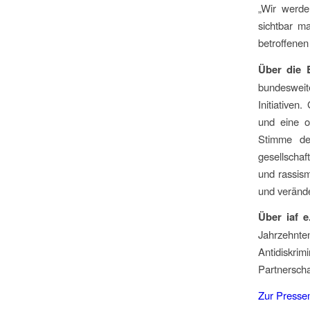
„Wir werde
sichtbar m
betroffenen
Über die
bundesweit
Initiativen
und eine o
Stimme der
gesellschaf
und rassism
und veränd
Über iaf e.
Jahrzehnt
Antidiskrim
Partnerscha
Zur Pressem