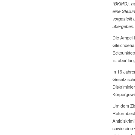
(BKMO), hab
eine Stell
vorgestellt
übergeben.
Die Ampel-K
Gleichbehan
Eckpunktepa
ist aber läng
In 16 Jahr
Gesetz schü
Diskriminie
Körpergewic
Um dem Ziel
Reformbestr
Antidiskri
sowie eine 