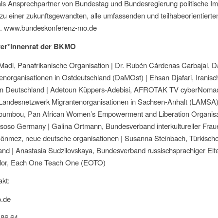
ls Ansprechpartner von Bundestag und Bundesregierung politische Im
zu einer zukunftsgewandten, alle umfassenden und teilhabeorientierten
n. www.bundeskonferenz-mo.de
ter*innenrat der BKMO
iMadi, Panafrikanische Organisation | Dr. Rubén Cárdenas Carbajal, 
enorganisationen in Ostdeutschland (DaMOst) | Ehsan Djafari, Iranisc
n Deutschland | Adetoun Küppers-Adebisi, AFROTAK TV cyberNoma
andesnetzwerk Migrantenorganisationen in Sachsen-Anhalt (LAMSA)
oumbou, Pan African Women’s Empowerment and Liberation Organisa
so Germany | Galina Ortmann, Bundesverband interkultureller Fraue
önmez, neue deutsche organisationen | Susanna Steinbach, Türkisc
and | Anastasia Sudzilovskaya, Bundesverband russischsprachiger El
ylor, Each One Teach One (EOTO)
kt:
.de
 86 64