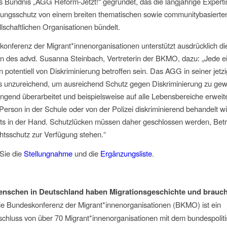
s Bündnis „AGG Reform-Jetzt!“ gegründet, das die langjährige Experti
rungsschutz von einem breiten thematischen sowie communitybasiert
llschaftlichen Organisationen bündelt.
onferenz der Migrant*innenorganisationen unterstützt ausdrücklich di
n des advd. Susanna Steinbach, Vertreterin der BKMO, dazu: „Jede e
 potentiell von Diskriminierung betroffen sein. Das AGG in seiner jet
ngs unzureichend, um ausreichend Schutz gegen Diskriminierung zu gew
ngend überarbeitet und beispielsweise auf alle Lebensbereiche erweit
erson in der Schule oder von der Polizei diskriminierend behandelt wir
hts in der Hand. Schutzlücken müssen daher geschlossen werden, Betr
htsschutz zur Verfügung stehen.“
 Sie die
Stellungnahme
und die
Ergänzungsliste
.
enschen in Deutschland haben Migrationsgeschichte und brauch
e Bundeskonferenz der Migrant*innenorganisationen (BKMO) ist ein
hluss von über 70 Migrant*innenorganisationen mit dem bundespolit