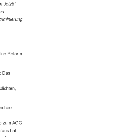
-Jetzt!“
en
kriminierung
n
Eine Reform
: Das
plichten,
nd die
ste zum AGG
eraus hat