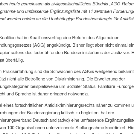
en heute gemeinsam als zivilgesellschaftliches Bündnis „AGG Reform
ungnahme und umfassende Ergänzungsliste mit 11 zentralen Forderung
 und werden beides an die Unabhängige Bundesbeauftragte für Antidis
oalition hat im Koalitionsvertrag eine Reform des Allgemeinen
dlungsgesetzes (AGG) angekündigt. Bisher liegt aber nicht einmal ei
pier seitens des federführenden Bundesministeriums der Justiz vor. 
st überfällig.
en Praxiserfahrung sind die Schwächen des AGGs weitgehend bekannt
tzt nicht alle Betroffene von Diskriminierung. Die Erweiterung der
rungskategorien beispielsweise um Sozialer Status, Familiäre Fürsorge
ht und Sprache ist daher dringend notwendig.
 eines fortschrittlichen Antidiskriminierungsrechts näher zu kommen u
ebungen der Bundesregierung kritisch zu begleiten, hat der
minierungsverband Deutschland (advd) eine umfassende Ergänzungsli
von 100 Organisationen unterzeichnete Stellungnahme koordiniert. Hi