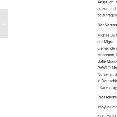
Anspruch, a
setzen und 
beizutrage
Kommentar des Vertreter*innenrates
der Bundeskonferenz der
Der Vertre
Migrant*innenorganisationen...
Michael All
der Migrant
Gemeinde i
Mohamad, L
Ballé Moud
PAWLO Maso
Nursemin S
in Deutschl
| Karen Ta
Pressekonta
info@bk-mo
0151 74 24