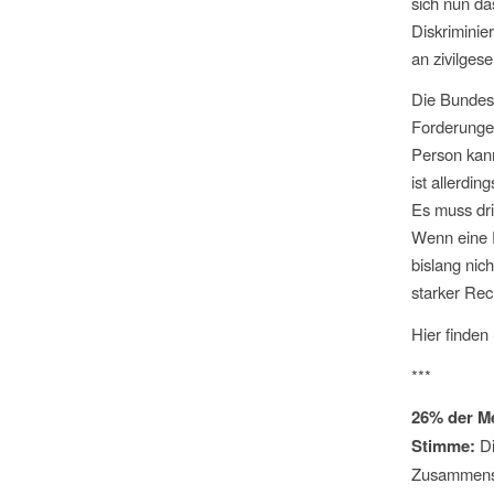
sich nun da
Diskriminie
an zivilgese
Die Bundesk
Forderunge
Person kann
ist allerdi
Es muss dri
Wenn eine P
bislang nic
starker Rec
Hier finden
***
26% der M
Stimme:
Di
Zusammensc