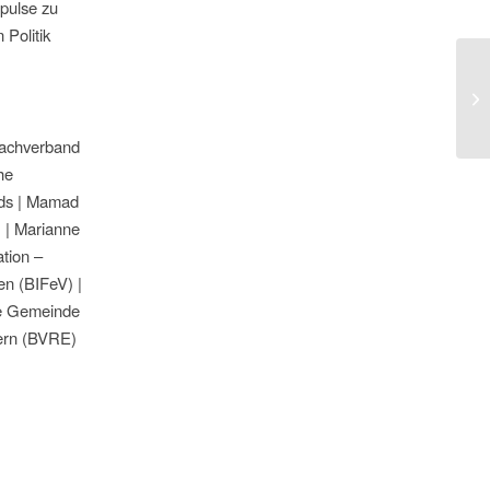
pulse zu
 Politik
Pr
Bu
Pa
Dachverband
he
ds | Mamad
 | Marianne
tion –
n (BIFeV) |
he Gemeinde
tern (BVRE)