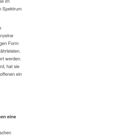
se im
en Spektrum
e
inzelne
zigen Form
ährleisten.
ert werden.
d, hat sie
offenen ein
en eine
ischen