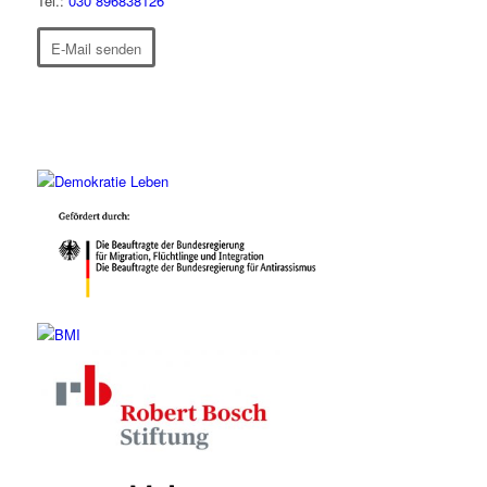
Tel.:
030 896838126
E-Mail senden